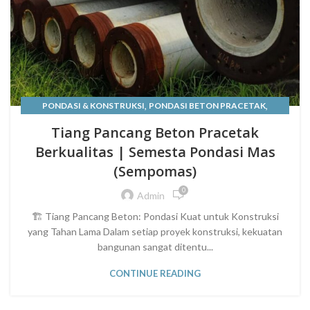
,
,
PONDASI & KONSTRUKSI
PONDASI BETON PRACETAK
,
TIANG PANCANG
TIANG PANCANG BETON
Tiang Pancang Beton Pracetak
Berkualitas | Semesta Pondasi Mas
(Sempomas)
0
Admin
🏗️ Tiang Pancang Beton: Pondasi Kuat untuk Konstruksi
yang Tahan Lama Dalam setiap proyek konstruksi, kekuatan
bangunan sangat ditentu...
CONTINUE READING